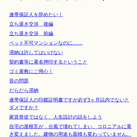
連帯保証人を辞めたい！
立ち退き交渉 後編
立ち退き交渉 前編
ペット不可マンションなのに……
滞納は許してはいけない
契約書等に署名押印するということ
ゴミ屋敷にご用心！
音の問題
だらだら滞納
連帯保証人の印鑑証明書ですが必ず3ヶ月以内でないと
ダメですか？
家賃督促ではなく、人生設計の話をしよう
自宅の屋根瓦が，台風で壊れてしまい、コロニアルに葺
き変えました。建物の用途も面積も変わっていません。