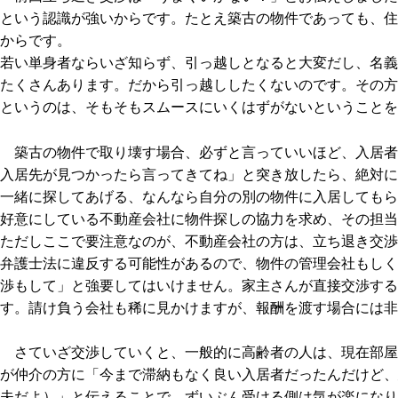
という認識が強いからです。たとえ築古の物件であっても、住
からです。
若い単身者ならいざ知らず、引っ越しとなると大変だし、名義
たくさんあります。だから引っ越ししたくないのです。その方
というのは、そもそもスムースにいくはずがないということを
築古の物件で取り壊す場合、必ずと言っていいほど、入居者
入居先が見つかったら言ってきてね」と突き放したら、絶対に
一緒に探してあげる、なんなら自分の別の物件に入居してもら
好意にしている不動産会社に物件探しの協力を求め、その担当
ただしここで要注意なのが、不動産会社の方は、立ち退き交渉
弁護士法に違反する可能性があるので、物件の管理会社もしく
渉もして」と強要してはいけません。家主さんが直接交渉する
す。請け負う会社も稀に見かけますが、報酬を渡す場合には非
さていざ交渉していくと、一般的に高齢者の人は、現在部屋
が仲介の方に「今まで滞納もなく良い入居者だったんだけど、
夫だよ）」と伝えることで、ずいぶん受ける側は気が楽になり