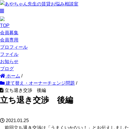
TOP
会員募集
会員専用
プロフィール
ファイル
お知らせ
ブログ
ホーム
/
建て替え・オーナーチェンジ問題
/
立ち退き交渉 後編
立ち退き交渉 後編
2021.01.25
前回立ち退き交渉は「うまくいかない！」とお伝えしました