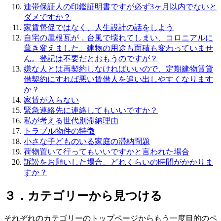
連帯保証人の印鑑証明書ですが必ず3ヶ月以内でないと
ダメですか？
家賃督促ではなく、人生設計の話をしよう
自宅の屋根瓦が，台風で壊れてしまい、コロニアルに
葺き変えました。建物の用途も面積も変わっていませ
ん。登記は不要だとおもうのですが？
嫌な人とは再契約しなければいいので、定期建物賃貸
借契約にすれば悪い賃借人を追い出しやすくなります
か？
家賃が入らない
緊急連絡先に連絡してもいいですか？
私が考える世代別滞納理由
トラブル物件の特徴
小さな子どものいる家庭の滞納問題
荷物置いて行ってもいいですかと言われた場合
訴訟をお願いした場合、どれくらいの時間がかかりま
すか？
３．カテゴリーから見つける
それぞれのカテゴリーのトップページからもう一度目的のペ