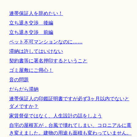
連帯保証人を辞めたい！
立ち退き交渉 後編
立ち退き交渉 前編
ペット不可マンションなのに……
滞納は許してはいけない
契約書等に署名押印するということ
ゴミ屋敷にご用心！
音の問題
だらだら滞納
連帯保証人の印鑑証明書ですが必ず3ヶ月以内でないと
ダメですか？
家賃督促ではなく、人生設計の話をしよう
自宅の屋根瓦が，台風で壊れてしまい、コロニアルに葺
き変えました。建物の用途も面積も変わっていません。