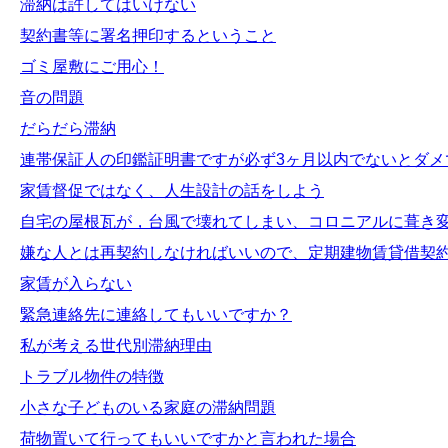
滞納は許してはいけない
契約書等に署名押印するということ
ゴミ屋敷にご用心！
音の問題
だらだら滞納
連帯保証人の印鑑証明書ですが必ず3ヶ月以内でないとダメ
家賃督促ではなく、人生設計の話をしよう
自宅の屋根瓦が，台風で壊れてしまい、コロニアルに葺き
嫌な人とは再契約しなければいいので、定期建物賃貸借契
家賃が入らない
緊急連絡先に連絡してもいいですか？
私が考える世代別滞納理由
トラブル物件の特徴
小さな子どものいる家庭の滞納問題
荷物置いて行ってもいいですかと言われた場合