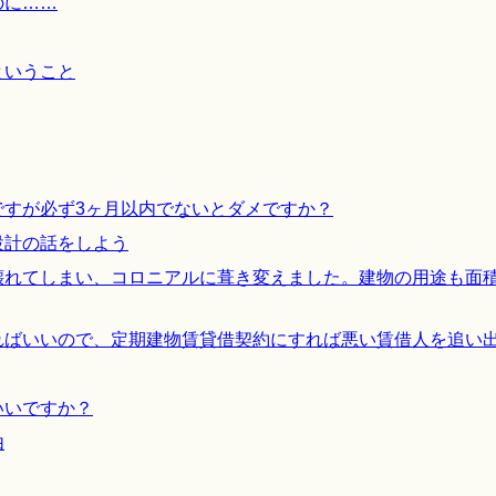
のに……
ということ
ですが必ず3ヶ月以内でないとダメですか？
設計の話をしよう
壊れてしまい、コロニアルに葺き変えました。建物の用途も面
ればいいので、定期建物賃貸借契約にすれば悪い賃借人を追い
いいですか？
由