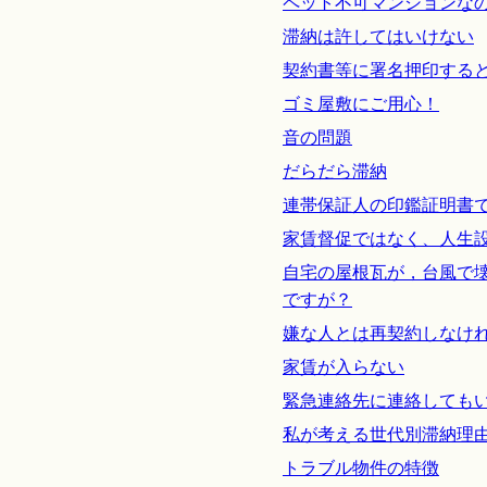
ペット不可マンションな
滞納は許してはいけない
契約書等に署名押印する
ゴミ屋敷にご用心！
音の問題
だらだら滞納
連帯保証人の印鑑証明書
家賃督促ではなく、人生
自宅の屋根瓦が，台風で
ですが？
嫌な人とは再契約しなけ
家賃が入らない
緊急連絡先に連絡しても
私が考える世代別滞納理
トラブル物件の特徴