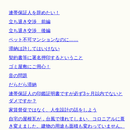
連帯保証人を辞めたい！
立ち退き交渉 前編
立ち退き交渉 後編
ペット不可マンションなのに……
滞納は許してはいけない
契約書等に署名押印するということ
ゴミ屋敷にご用心！
音の問題
だらだら滞納
連帯保証人の印鑑証明書ですが必ず3ヶ月以内でないと
ダメですか？
家賃督促ではなく、人生設計の話をしよう
自宅の屋根瓦が，台風で壊れてしまい、コロニアルに葺
き変えました。建物の用途も面積も変わっていません。