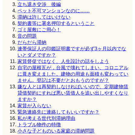
立ち退き交渉 後編
ペット不可マンションなのに……
滞納は許してはいけない
契約書等に署名押印するということ
ゴミ屋敷にご用心！
音の問題
だらだら滞納
連帯保証人の印鑑証明書ですが必ず3ヶ月以内でな
いとダメですか？
家賃督促ではなく、人生設計の話をしよう
自宅の屋根瓦が，台風で壊れてしまい、コロニアル
に葺き変えました。建物の用途も面積も変わってい
ません。登記は不要だとおもうのですが？
嫌な人とは再契約しなければいいので、定期建物賃
貸借契約にすれば悪い賃借人を追い出しやすくなり
ますか？
家賃が入らない
緊急連絡先に連絡してもいいですか？
私が考える世代別滞納理由
トラブル物件の特徴
小さな子どものいる家庭の滞納問題