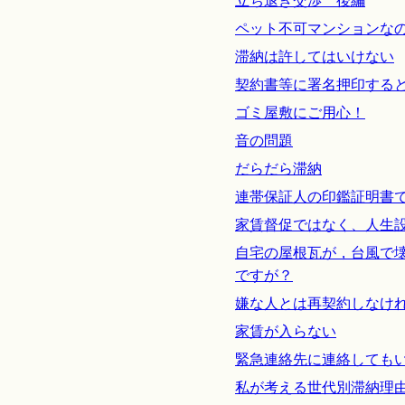
立ち退き交渉 後編
ペット不可マンションな
滞納は許してはいけない
契約書等に署名押印する
ゴミ屋敷にご用心！
音の問題
だらだら滞納
連帯保証人の印鑑証明書
家賃督促ではなく、人生
自宅の屋根瓦が，台風で
ですが？
嫌な人とは再契約しなけ
家賃が入らない
緊急連絡先に連絡しても
私が考える世代別滞納理