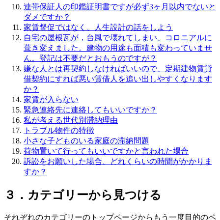
連帯保証人の印鑑証明書ですが必ず3ヶ月以内でないと
ダメですか？
家賃督促ではなく、人生設計の話をしよう
自宅の屋根瓦が，台風で壊れてしまい、コロニアルに
葺き変えました。建物の用途も面積も変わっていませ
ん。登記は不要だとおもうのですが？
嫌な人とは再契約しなければいいので、定期建物賃貸
借契約にすれば悪い賃借人を追い出しやすくなります
か？
家賃が入らない
緊急連絡先に連絡してもいいですか？
私が考える世代別滞納理由
トラブル物件の特徴
小さな子どものいる家庭の滞納問題
荷物置いて行ってもいいですかと言われた場合
訴訟をお願いした場合、どれくらいの時間がかかりま
すか？
３．カテゴリーから見つける
それぞれのカテゴリーのトップページからもう一度目的のペ