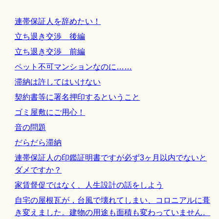
連帯保証人を辞めたい！
立ち退き交渉 後編
立ち退き交渉 前編
ペット不可マンションなのに……
滞納は許してはいけない
契約書等に署名押印するということ
ゴミ屋敷にご用心！
音の問題
だらだら滞納
連帯保証人の印鑑証明書ですが必ず3ヶ月以内でないと
ダメですか？
家賃督促ではなく、人生設計の話をしよう
自宅の屋根瓦が，台風で壊れてしまい、コロニアルに葺
き変えました。建物の用途も面積も変わっていません。