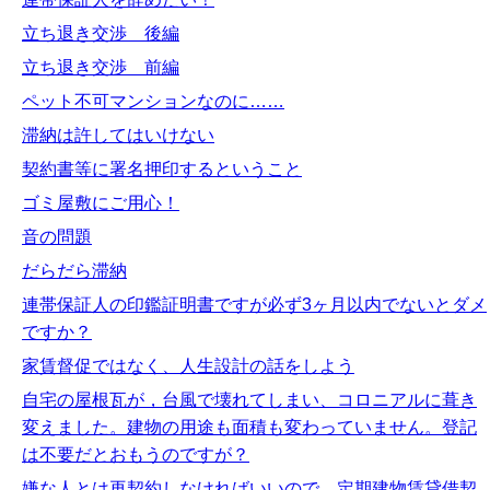
立ち退き交渉 後編
立ち退き交渉 前編
ペット不可マンションなのに……
滞納は許してはいけない
契約書等に署名押印するということ
ゴミ屋敷にご用心！
音の問題
だらだら滞納
連帯保証人の印鑑証明書ですが必ず3ヶ月以内でないとダメ
ですか？
家賃督促ではなく、人生設計の話をしよう
自宅の屋根瓦が，台風で壊れてしまい、コロニアルに葺き
変えました。建物の用途も面積も変わっていません。登記
は不要だとおもうのですが？
嫌な人とは再契約しなければいいので、定期建物賃貸借契