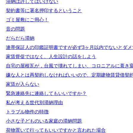
滞納は許してはいけない
契約書等に署名押印するということ
ゴミ屋敷にご用心！
音の問題
だらだら滞納
連帯保証人の印鑑証明書ですが必ず3ヶ月以内でないとダメ
家賃督促ではなく、人生設計の話をしよう
自宅の屋根瓦が，台風で壊れてしまい、コロニアルに葺き
嫌な人とは再契約しなければいいので、定期建物賃貸借契
家賃が入らない
緊急連絡先に連絡してもいいですか？
私が考える世代別滞納理由
トラブル物件の特徴
小さな子どものいる家庭の滞納問題
荷物置いて行ってもいいですかと言われた場合