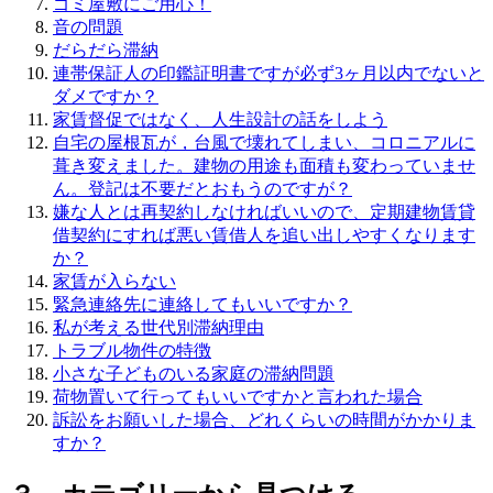
ゴミ屋敷にご用心！
音の問題
だらだら滞納
連帯保証人の印鑑証明書ですが必ず3ヶ月以内でないと
ダメですか？
家賃督促ではなく、人生設計の話をしよう
自宅の屋根瓦が，台風で壊れてしまい、コロニアルに
葺き変えました。建物の用途も面積も変わっていませ
ん。登記は不要だとおもうのですが？
嫌な人とは再契約しなければいいので、定期建物賃貸
借契約にすれば悪い賃借人を追い出しやすくなります
か？
家賃が入らない
緊急連絡先に連絡してもいいですか？
私が考える世代別滞納理由
トラブル物件の特徴
小さな子どものいる家庭の滞納問題
荷物置いて行ってもいいですかと言われた場合
訴訟をお願いした場合、どれくらいの時間がかかりま
すか？