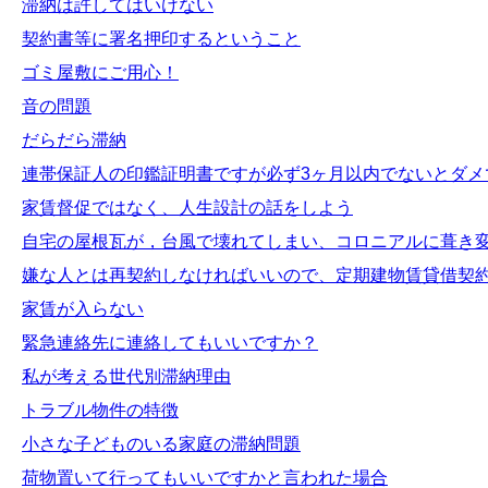
滞納は許してはいけない
契約書等に署名押印するということ
ゴミ屋敷にご用心！
音の問題
だらだら滞納
連帯保証人の印鑑証明書ですが必ず3ヶ月以内でないとダメ
家賃督促ではなく、人生設計の話をしよう
自宅の屋根瓦が，台風で壊れてしまい、コロニアルに葺き
嫌な人とは再契約しなければいいので、定期建物賃貸借契
家賃が入らない
緊急連絡先に連絡してもいいですか？
私が考える世代別滞納理由
トラブル物件の特徴
小さな子どものいる家庭の滞納問題
荷物置いて行ってもいいですかと言われた場合