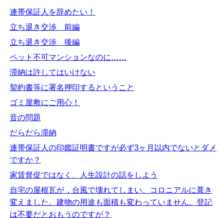
連帯保証人を辞めたい！
立ち退き交渉 前編
立ち退き交渉 後編
ペット不可マンションなのに……
滞納は許してはいけない
契約書等に署名押印するということ
ゴミ屋敷にご用心！
音の問題
だらだら滞納
連帯保証人の印鑑証明書ですが必ず3ヶ月以内でないとダメ
ですか？
家賃督促ではなく、人生設計の話をしよう
自宅の屋根瓦が，台風で壊れてしまい、コロニアルに葺き
変えました。建物の用途も面積も変わっていません。登記
は不要だとおもうのですが？