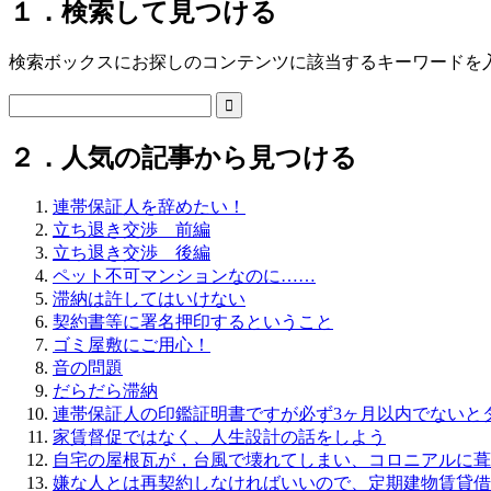
１．検索して見つける
検索ボックスにお探しのコンテンツに該当するキーワードを

２．人気の記事から見つける
連帯保証人を辞めたい！
立ち退き交渉 前編
立ち退き交渉 後編
ペット不可マンションなのに……
滞納は許してはいけない
契約書等に署名押印するということ
ゴミ屋敷にご用心！
音の問題
だらだら滞納
連帯保証人の印鑑証明書ですが必ず3ヶ月以内でないと
家賃督促ではなく、人生設計の話をしよう
自宅の屋根瓦が，台風で壊れてしまい、コロニアルに葺
嫌な人とは再契約しなければいいので、定期建物賃貸借