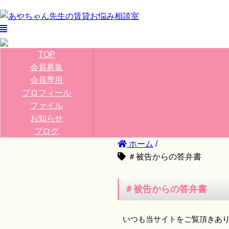
TOP
会員募集
会員専用
プロフィール
ファイル
お知らせ
ブログ
ホーム
/
＃被告からの答弁書
＃被告からの答弁書
いつも当サイトをご覧頂きあ