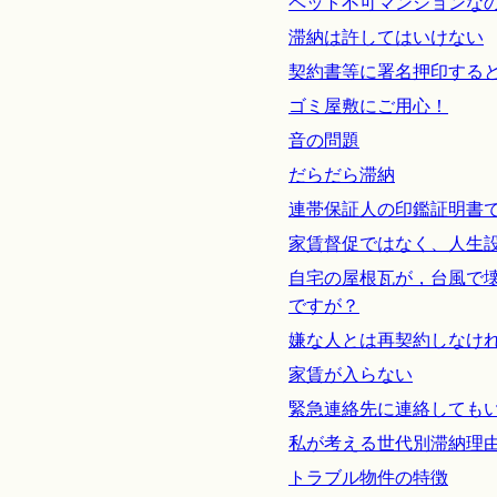
ペット不可マンションな
滞納は許してはいけない
契約書等に署名押印する
ゴミ屋敷にご用心！
音の問題
だらだら滞納
連帯保証人の印鑑証明書
家賃督促ではなく、人生
自宅の屋根瓦が，台風で
ですが？
嫌な人とは再契約しなけ
家賃が入らない
緊急連絡先に連絡しても
私が考える世代別滞納理
トラブル物件の特徴