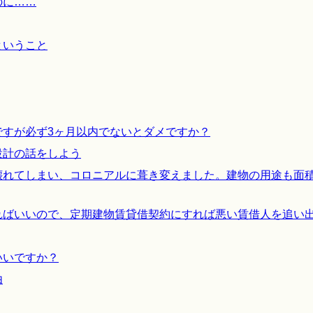
のに……
ということ
ですが必ず3ヶ月以内でないとダメですか？
設計の話をしよう
壊れてしまい、コロニアルに葺き変えました。建物の用途も面
ればいいので、定期建物賃貸借契約にすれば悪い賃借人を追い
いいですか？
由