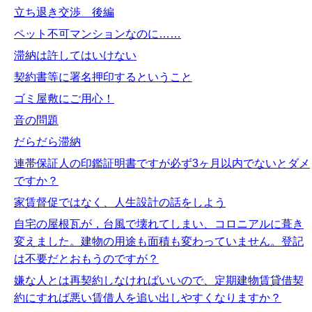
立ち退き交渉 後編
ペット不可マンションなのに……
滞納は許してはいけない
契約書等に署名押印するということ
ゴミ屋敷にご用心！
音の問題
だらだら滞納
連帯保証人の印鑑証明書ですが必ず3ヶ月以内でないとダメ
ですか？
家賃督促ではなく、人生設計の話をしよう
自宅の屋根瓦が，台風で壊れてしまい、コロニアルに葺き
変えました。建物の用途も面積も変わっていません。登記
は不要だとおもうのですが？
嫌な人とは再契約しなければいいので、定期建物賃貸借契
約にすれば悪い賃借人を追い出しやすくなりますか？