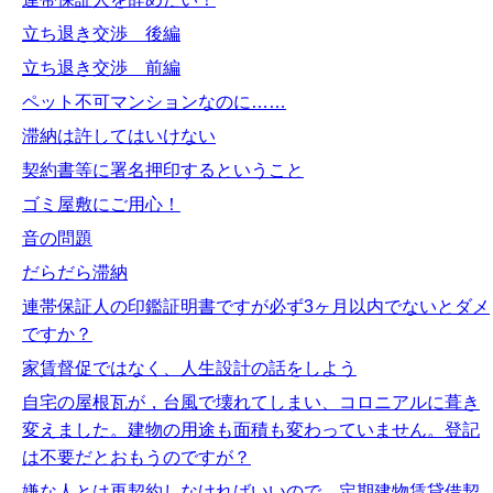
立ち退き交渉 後編
立ち退き交渉 前編
ペット不可マンションなのに……
滞納は許してはいけない
契約書等に署名押印するということ
ゴミ屋敷にご用心！
音の問題
だらだら滞納
連帯保証人の印鑑証明書ですが必ず3ヶ月以内でないとダメ
ですか？
家賃督促ではなく、人生設計の話をしよう
自宅の屋根瓦が，台風で壊れてしまい、コロニアルに葺き
変えました。建物の用途も面積も変わっていません。登記
は不要だとおもうのですが？
嫌な人とは再契約しなければいいので、定期建物賃貸借契