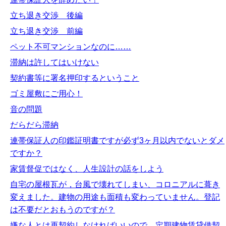
立ち退き交渉 後編
立ち退き交渉 前編
ペット不可マンションなのに……
滞納は許してはいけない
契約書等に署名押印するということ
ゴミ屋敷にご用心！
音の問題
だらだら滞納
連帯保証人の印鑑証明書ですが必ず3ヶ月以内でないとダメ
ですか？
家賃督促ではなく、人生設計の話をしよう
自宅の屋根瓦が，台風で壊れてしまい、コロニアルに葺き
変えました。建物の用途も面積も変わっていません。登記
は不要だとおもうのですが？
嫌な人とは再契約しなければいいので、定期建物賃貸借契