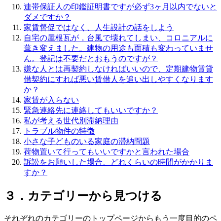
連帯保証人の印鑑証明書ですが必ず3ヶ月以内でないと
ダメですか？
家賃督促ではなく、人生設計の話をしよう
自宅の屋根瓦が，台風で壊れてしまい、コロニアルに
葺き変えました。建物の用途も面積も変わっていませ
ん。登記は不要だとおもうのですが？
嫌な人とは再契約しなければいいので、定期建物賃貸
借契約にすれば悪い賃借人を追い出しやすくなります
か？
家賃が入らない
緊急連絡先に連絡してもいいですか？
私が考える世代別滞納理由
トラブル物件の特徴
小さな子どものいる家庭の滞納問題
荷物置いて行ってもいいですかと言われた場合
訴訟をお願いした場合、どれくらいの時間がかかりま
すか？
３．カテゴリーから見つける
それぞれのカテゴリーのトップページからもう一度目的のペ