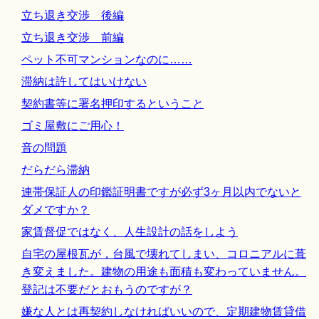
立ち退き交渉 後編
立ち退き交渉 前編
ペット不可マンションなのに……
滞納は許してはいけない
契約書等に署名押印するということ
ゴミ屋敷にご用心！
音の問題
だらだら滞納
連帯保証人の印鑑証明書ですが必ず3ヶ月以内でないと
ダメですか？
家賃督促ではなく、人生設計の話をしよう
自宅の屋根瓦が，台風で壊れてしまい、コロニアルに葺
き変えました。建物の用途も面積も変わっていません。
登記は不要だとおもうのですが？
嫌な人とは再契約しなければいいので、定期建物賃貸借