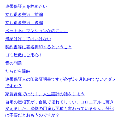
連帯保証人を辞めたい！
立ち退き交渉 前編
立ち退き交渉 後編
ペット不可マンションなのに……
滞納は許してはいけない
契約書等に署名押印するということ
ゴミ屋敷にご用心！
音の問題
だらだら滞納
連帯保証人の印鑑証明書ですが必ず3ヶ月以内でないとダメ
ですか？
家賃督促ではなく、人生設計の話をしよう
自宅の屋根瓦が，台風で壊れてしまい、コロニアルに葺き
変えました。建物の用途も面積も変わっていません。登記
は不要だとおもうのですが？