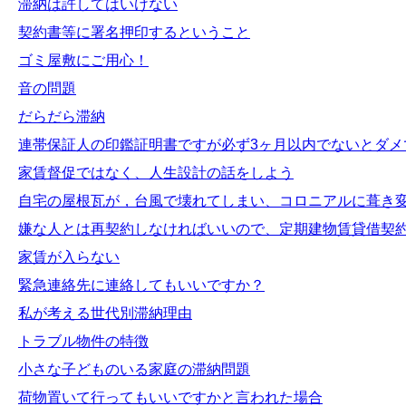
滞納は許してはいけない
契約書等に署名押印するということ
ゴミ屋敷にご用心！
音の問題
だらだら滞納
連帯保証人の印鑑証明書ですが必ず3ヶ月以内でないとダメ
家賃督促ではなく、人生設計の話をしよう
自宅の屋根瓦が，台風で壊れてしまい、コロニアルに葺き
嫌な人とは再契約しなければいいので、定期建物賃貸借契
家賃が入らない
緊急連絡先に連絡してもいいですか？
私が考える世代別滞納理由
トラブル物件の特徴
小さな子どものいる家庭の滞納問題
荷物置いて行ってもいいですかと言われた場合