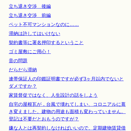
立ち退き交渉 後編
立ち退き交渉 前編
ペット不可マンションなのに……
滞納は許してはいけない
契約書等に署名押印するということ
ゴミ屋敷にご用心！
音の問題
だらだら滞納
連帯保証人の印鑑証明書ですが必ず3ヶ月以内でないと
ダメですか？
家賃督促ではなく、人生設計の話をしよう
自宅の屋根瓦が，台風で壊れてしまい、コロニアルに葺
き変えました。建物の用途も面積も変わっていません。
登記は不要だとおもうのですが？
嫌な人とは再契約しなければいいので、定期建物賃貸借