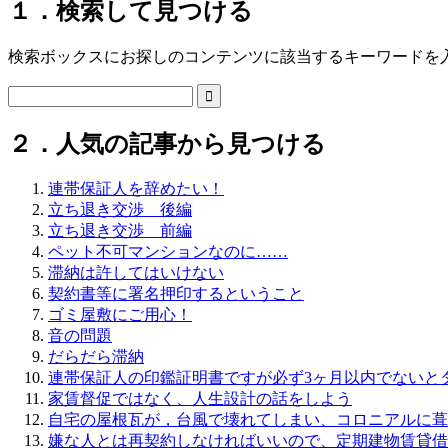
１．検索して見つける
検索ボックスにお探しのコンテンツに該当するキーワードを

２．人気の記事から見つける
連帯保証人を辞めたい！
立ち退き交渉 後編
立ち退き交渉 前編
ペット不可マンションなのに……
滞納は許してはいけない
契約書等に署名押印するということ
ゴミ屋敷にご用心！
音の問題
だらだら滞納
連帯保証人の印鑑証明書ですが必ず3ヶ月以内でないと
家賃督促ではなく、人生設計の話をしよう
自宅の屋根瓦が，台風で壊れてしまい、コロニアルに葺
嫌な人とは再契約しなければいいので、定期建物賃貸借