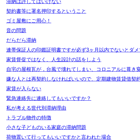
滞納は許してはいけない
契約書等に署名押印するということ
ゴミ屋敷にご用心！
音の問題
だらだら滞納
連帯保証人の印鑑証明書ですが必ず3ヶ月以内でないとダメ
家賃督促ではなく、人生設計の話をしよう
自宅の屋根瓦が，台風で壊れてしまい、コロニアルに葺き
嫌な人とは再契約しなければいいので、定期建物賃貸借契
家賃が入らない
緊急連絡先に連絡してもいいですか？
私が考える世代別滞納理由
トラブル物件の特徴
小さな子どものいる家庭の滞納問題
荷物置いて行ってもいいですかと言われた場合