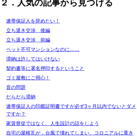
２．人気の記事から見つける
連帯保証人を辞めたい！
立ち退き交渉 後編
立ち退き交渉 前編
ペット不可マンションなのに……
滞納は許してはいけない
契約書等に署名押印するということ
ゴミ屋敷にご用心！
音の問題
だらだら滞納
連帯保証人の印鑑証明書ですが必ず3ヶ月以内でないとダメ
ですか？
家賃督促ではなく、人生設計の話をしよう
自宅の屋根瓦が，台風で壊れてしまい、コロニアルに葺き