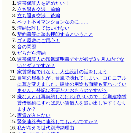
連帯保証人を辞めたい！
立ち退き交渉 前編
立ち退き交渉 後編
ペット不可マンションなのに……
滞納は許してはいけない
契約書等に署名押印するということ
ゴミ屋敷にご用心！
音の問題
だらだら滞納
連帯保証人の印鑑証明書ですが必ず3ヶ月以内でな
いとダメですか？
家賃督促ではなく、人生設計の話をしよう
自宅の屋根瓦が，台風で壊れてしまい、コロニアル
に葺き変えました。建物の用途も面積も変わってい
ません。登記は不要だとおもうのですが？
嫌な人とは再契約しなければいいので、定期建物賃
貸借契約にすれば悪い賃借人を追い出しやすくなり
ますか？
家賃が入らない
緊急連絡先に連絡してもいいですか？
私が考える世代別滞納理由