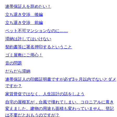
連帯保証人を辞めたい！
立ち退き交渉 後編
立ち退き交渉 前編
ペット不可マンションなのに……
滞納は許してはいけない
契約書等に署名押印するということ
ゴミ屋敷にご用心！
音の問題
だらだら滞納
連帯保証人の印鑑証明書ですが必ず3ヶ月以内でないとダメ
ですか？
家賃督促ではなく、人生設計の話をしよう
自宅の屋根瓦が，台風で壊れてしまい、コロニアルに葺き
変えました。建物の用途も面積も変わっていません。登記
は不要だとおもうのですが？