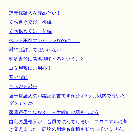
連帯保証人を辞めたい！
立ち退き交渉 後編
立ち退き交渉 前編
ペット不可マンションなのに……
滞納は許してはいけない
契約書等に署名押印するということ
ゴミ屋敷にご用心！
音の問題
だらだら滞納
連帯保証人の印鑑証明書ですが必ず3ヶ月以内でないと
ダメですか？
家賃督促ではなく、人生設計の話をしよう
自宅の屋根瓦が，台風で壊れてしまい、コロニアルに葺
き変えました。建物の用途も面積も変わっていません。