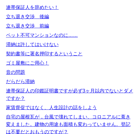
連帯保証人を辞めたい！
立ち退き交渉 後編
立ち退き交渉 前編
ペット不可マンションなのに……
滞納は許してはいけない
契約書等に署名押印するということ
ゴミ屋敷にご用心！
音の問題
だらだら滞納
連帯保証人の印鑑証明書ですが必ず3ヶ月以内でないとダメ
ですか？
家賃督促ではなく、人生設計の話をしよう
自宅の屋根瓦が，台風で壊れてしまい、コロニアルに葺き
変えました。建物の用途も面積も変わっていません。登記
は不要だとおもうのですが？