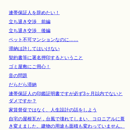
連帯保証人を辞めたい！
立ち退き交渉 前編
立ち退き交渉 後編
ペット不可マンションなのに……
滞納は許してはいけない
契約書等に署名押印するということ
ゴミ屋敷にご用心！
音の問題
だらだら滞納
連帯保証人の印鑑証明書ですが必ず3ヶ月以内でないと
ダメですか？
家賃督促ではなく、人生設計の話をしよう
自宅の屋根瓦が，台風で壊れてしまい、コロニアルに葺
き変えました。建物の用途も面積も変わっていません。