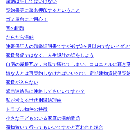
滞納は許してはいけない
契約書等に署名押印するということ
ゴミ屋敷にご用心！
音の問題
だらだら滞納
連帯保証人の印鑑証明書ですが必ず3ヶ月以内でないとダメ
家賃督促ではなく、人生設計の話をしよう
自宅の屋根瓦が，台風で壊れてしまい、コロニアルに葺き
嫌な人とは再契約しなければいいので、定期建物賃貸借契
家賃が入らない
緊急連絡先に連絡してもいいですか？
私が考える世代別滞納理由
トラブル物件の特徴
小さな子どものいる家庭の滞納問題
荷物置いて行ってもいいですかと言われた場合