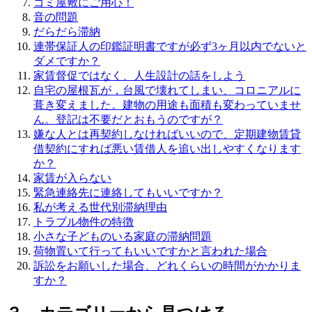
ゴミ屋敷にご用心！
音の問題
だらだら滞納
連帯保証人の印鑑証明書ですが必ず3ヶ月以内でないと
ダメですか？
家賃督促ではなく、人生設計の話をしよう
自宅の屋根瓦が，台風で壊れてしまい、コロニアルに
葺き変えました。建物の用途も面積も変わっていませ
ん。登記は不要だとおもうのですが？
嫌な人とは再契約しなければいいので、定期建物賃貸
借契約にすれば悪い賃借人を追い出しやすくなります
か？
家賃が入らない
緊急連絡先に連絡してもいいですか？
私が考える世代別滞納理由
トラブル物件の特徴
小さな子どものいる家庭の滞納問題
荷物置いて行ってもいいですかと言われた場合
訴訟をお願いした場合、どれくらいの時間がかかりま
すか？