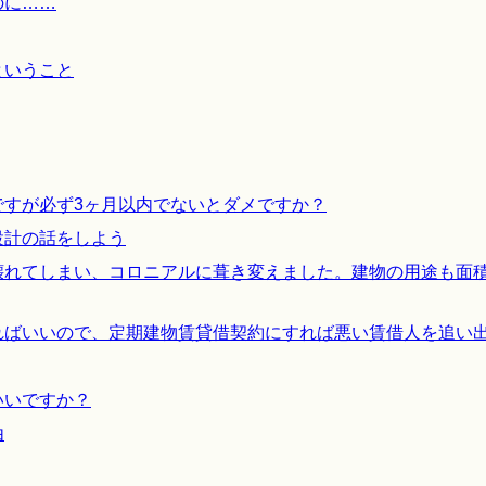
のに……
ということ
ですが必ず3ヶ月以内でないとダメですか？
設計の話をしよう
壊れてしまい、コロニアルに葺き変えました。建物の用途も面
ればいいので、定期建物賃貸借契約にすれば悪い賃借人を追い
いいですか？
由