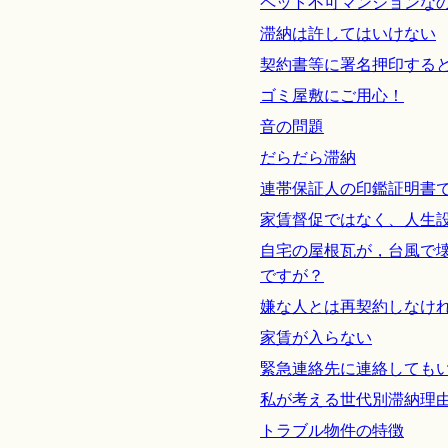
ペット不可マンションな
滞納は許してはいけない
契約書等に署名押印する
ゴミ屋敷にご用心！
音の問題
だらだら滞納
連帯保証人の印鑑証明書
家賃督促ではなく、人生
自宅の屋根瓦が，台風で
ですが？
嫌な人とは再契約しなけ
家賃が入らない
緊急連絡先に連絡しても
私が考える世代別滞納理
トラブル物件の特徴