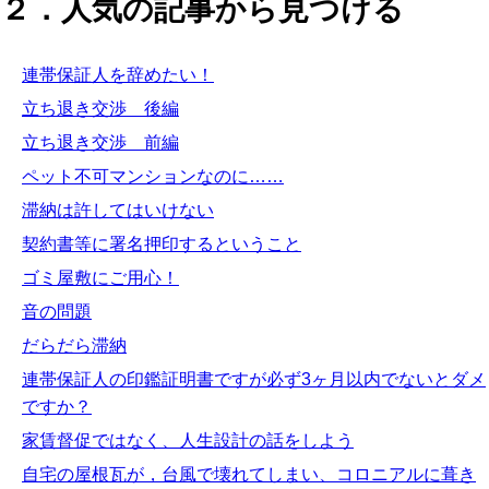
２．人気の記事から見つける
連帯保証人を辞めたい！
立ち退き交渉 後編
立ち退き交渉 前編
ペット不可マンションなのに……
滞納は許してはいけない
契約書等に署名押印するということ
ゴミ屋敷にご用心！
音の問題
だらだら滞納
連帯保証人の印鑑証明書ですが必ず3ヶ月以内でないとダメ
ですか？
家賃督促ではなく、人生設計の話をしよう
自宅の屋根瓦が，台風で壊れてしまい、コロニアルに葺き