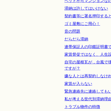
ペット不可マンションな
滞納は許してはいけない
契約書等に署名押印する
ゴミ屋敷にご用心！
音の問題
だらだら滞納
連帯保証人の印鑑証明書
家賃督促ではなく、人生
自宅の屋根瓦が，台風で
ですが？
嫌な人とは再契約しなけ
家賃が入らない
緊急連絡先に連絡しても
私が考える世代別滞納理
トラブル物件の特徴