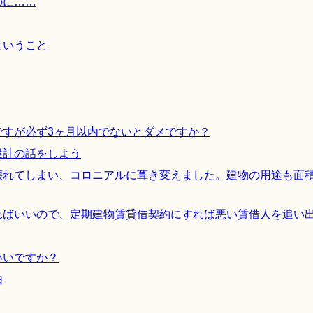
のに……
ということ
ですが必ず3ヶ月以内でないとダメですか？
設計の話をしよう
壊れてしまい、コロニアルに葺き変えました。建物の用途も面
ればいいので、定期建物賃貸借契約にすれば悪い賃借人を追い
いいですか？
由