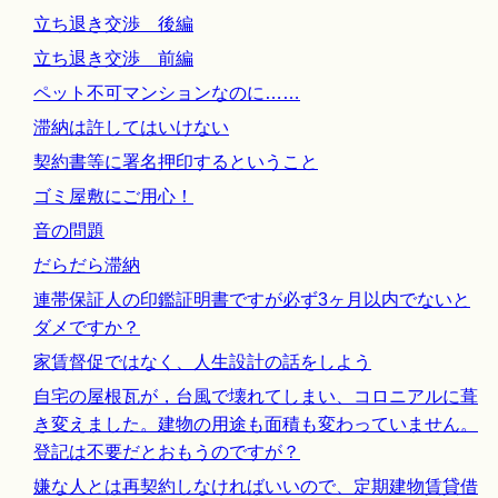
立ち退き交渉 後編
立ち退き交渉 前編
ペット不可マンションなのに……
滞納は許してはいけない
契約書等に署名押印するということ
ゴミ屋敷にご用心！
音の問題
だらだら滞納
連帯保証人の印鑑証明書ですが必ず3ヶ月以内でないと
ダメですか？
家賃督促ではなく、人生設計の話をしよう
自宅の屋根瓦が，台風で壊れてしまい、コロニアルに葺
き変えました。建物の用途も面積も変わっていません。
登記は不要だとおもうのですが？
嫌な人とは再契約しなければいいので、定期建物賃貸借