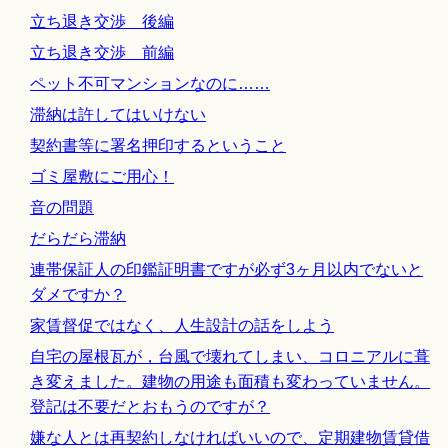
立ち退き交渉 後編
立ち退き交渉 前編
ペット不可マンションなのに……
滞納は許してはいけない
契約書等に署名押印するということ
ゴミ屋敷にご用心！
音の問題
だらだら滞納
連帯保証人の印鑑証明書ですが必ず3ヶ月以内でないと
ダメですか？
家賃督促ではなく、人生設計の話をしよう
自宅の屋根瓦が，台風で壊れてしまい、コロニアルに葺
き変えました。建物の用途も面積も変わっていません。
登記は不要だとおもうのですが？
嫌な人とは再契約しなければいいので、定期建物賃貸借