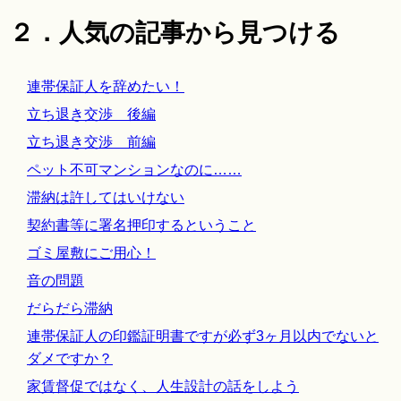
２．人気の記事から見つける
連帯保証人を辞めたい！
立ち退き交渉 後編
立ち退き交渉 前編
ペット不可マンションなのに……
滞納は許してはいけない
契約書等に署名押印するということ
ゴミ屋敷にご用心！
音の問題
だらだら滞納
連帯保証人の印鑑証明書ですが必ず3ヶ月以内でないと
ダメですか？
家賃督促ではなく、人生設計の話をしよう