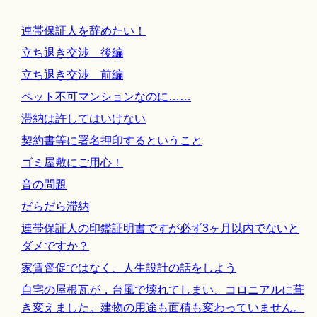
連帯保証人を辞めたい！
立ち退き交渉 後編
立ち退き交渉 前編
ペット不可マンションなのに……
滞納は許してはいけない
契約書等に署名押印するということ
ゴミ屋敷にご用心！
音の問題
だらだら滞納
連帯保証人の印鑑証明書ですが必ず3ヶ月以内でないと
ダメですか？
家賃督促ではなく、人生設計の話をしよう
自宅の屋根瓦が，台風で壊れてしまい、コロニアルに葺
き変えました。建物の用途も面積も変わっていません。