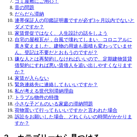
ゴミ屋敷にご用心！
音の問題
だらだら滞納
連帯保証人の印鑑証明書ですが必ず3ヶ月以内でないと
ダメですか？
家賃督促ではなく、人生設計の話をしよう
自宅の屋根瓦が，台風で壊れてしまい、コロニアルに
葺き変えました。建物の用途も面積も変わっていませ
ん。登記は不要だとおもうのですが？
嫌な人とは再契約しなければいいので、定期建物賃貸
借契約にすれば悪い賃借人を追い出しやすくなります
か？
家賃が入らない
緊急連絡先に連絡してもいいですか？
私が考える世代別滞納理由
トラブル物件の特徴
小さな子どものいる家庭の滞納問題
荷物置いて行ってもいいですかと言われた場合
訴訟をお願いした場合、どれくらいの時間がかかりま
すか？