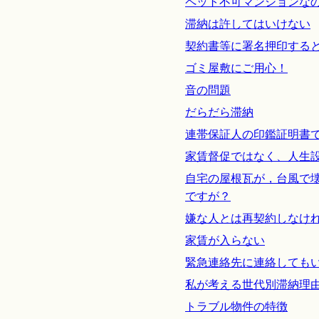
ペット不可マンションな
滞納は許してはいけない
契約書等に署名押印する
ゴミ屋敷にご用心！
音の問題
だらだら滞納
連帯保証人の印鑑証明書
家賃督促ではなく、人生
自宅の屋根瓦が，台風で
ですが？
嫌な人とは再契約しなけ
家賃が入らない
緊急連絡先に連絡しても
私が考える世代別滞納理
トラブル物件の特徴