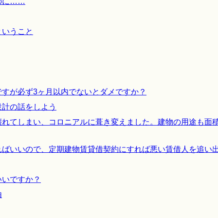
のに……
ということ
ですが必ず3ヶ月以内でないとダメですか？
設計の話をしよう
壊れてしまい、コロニアルに葺き変えました。建物の用途も面
ればいいので、定期建物賃貸借契約にすれば悪い賃借人を追い
いいですか？
由