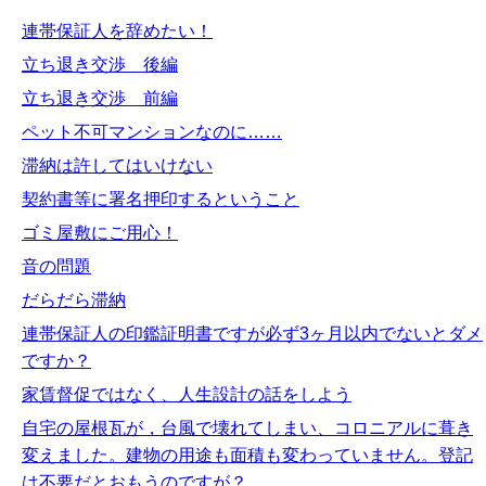
連帯保証人を辞めたい！
立ち退き交渉 後編
立ち退き交渉 前編
ペット不可マンションなのに……
滞納は許してはいけない
契約書等に署名押印するということ
ゴミ屋敷にご用心！
音の問題
だらだら滞納
連帯保証人の印鑑証明書ですが必ず3ヶ月以内でないとダメ
ですか？
家賃督促ではなく、人生設計の話をしよう
自宅の屋根瓦が，台風で壊れてしまい、コロニアルに葺き
変えました。建物の用途も面積も変わっていません。登記
は不要だとおもうのですが？