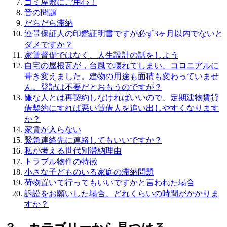
ゴミ屋敷にご用心！
音の問題
だらだら滞納
連帯保証人の印鑑証明書ですが必ず3ヶ月以内でないと
ダメですか？
家賃督促ではなく、人生設計の話をしよう
自宅の屋根瓦が，台風で壊れてしまい、コロニアルに
葺き変えました。建物の用途も面積も変わっていませ
ん。登記は不要だとおもうのですが？
嫌な人とは再契約しなければいいので、定期建物賃貸
借契約にすれば悪い賃借人を追い出しやすくなります
か？
家賃が入らない
緊急連絡先に連絡してもいいですか？
私が考える世代別滞納理由
トラブル物件の特徴
小さな子どものいる家庭の滞納問題
荷物置いて行ってもいいですかと言われた場合
訴訟をお願いした場合、どれくらいの時間がかかりま
すか？