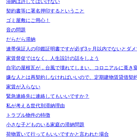
滞納は許してはいけない
契約書等に署名押印するということ
ゴミ屋敷にご用心！
音の問題
だらだら滞納
連帯保証人の印鑑証明書ですが必ず3ヶ月以内でないとダメ
家賃督促ではなく、人生設計の話をしよう
自宅の屋根瓦が，台風で壊れてしまい、コロニアルに葺き
嫌な人とは再契約しなければいいので、定期建物賃貸借契
家賃が入らない
緊急連絡先に連絡してもいいですか？
私が考える世代別滞納理由
トラブル物件の特徴
小さな子どものいる家庭の滞納問題
荷物置いて行ってもいいですかと言われた場合