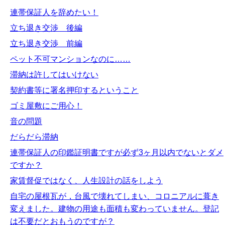
連帯保証人を辞めたい！
立ち退き交渉 後編
立ち退き交渉 前編
ペット不可マンションなのに……
滞納は許してはいけない
契約書等に署名押印するということ
ゴミ屋敷にご用心！
音の問題
だらだら滞納
連帯保証人の印鑑証明書ですが必ず3ヶ月以内でないとダメ
ですか？
家賃督促ではなく、人生設計の話をしよう
自宅の屋根瓦が，台風で壊れてしまい、コロニアルに葺き
変えました。建物の用途も面積も変わっていません。登記
は不要だとおもうのですが？