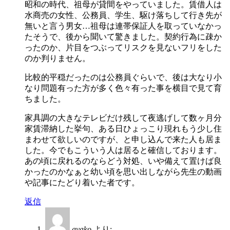
昭和の時代、祖母が貸間をやっていました。賃借人は
水商売の女性、公務員、学生、駆け落ちして行き先が
無いと言う男女…祖母は連帯保証人を取っていなかっ
たそうで、後から聞いて驚きました。契約行為に疎か
ったのか、片目をつぶってリスクを見ないフリをした
のか判りません。
比較的平穏だったのは公務員ぐらいで、後は大なり小
なり問題有った方が多く色々有った事を横目で見て育
ちました。
家具調の大きなテレビだけ残して夜逃げして数ヶ月分
家賃滞納した挙句、ある日ひょっこり現れもう少し住
まわせて欲しいのですが、と申し込んで来た人も居ま
した。今でもこういう人は居ると確信しております。
あの頃に戻れるのならどう対処、いや備えて置けば良
かったのかなぁと幼い頃を思い出しながら先生の動画
や記事にたどり着いた者です。
返信
ayako
より: